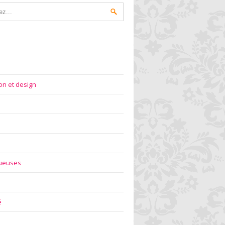
on et design
gueuses
é