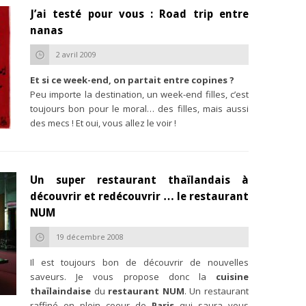
J’ai testé pour vous : Road trip entre
nanas
2 avril 2009
Et si ce week-end, on partait entre copines ?
Peu importe la destination, un week-end filles, c’est
toujours bon pour le moral… des filles, mais aussi
des mecs ! Et oui, vous allez le voir !
Un super restaurant thaïlandais à
découvrir et redécouvrir … le restaurant
NUM
19 décembre 2008
Il est toujours bon de découvrir de nouvelles
saveurs. Je vous propose donc la
cuisine
thaïlaindaise
du
restaurant NUM
. Un restaurant
raffiné en plein coeur de
Paris
qui saura vous