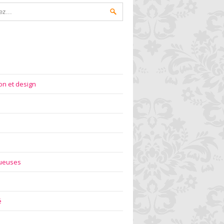
on et design
gueuses
é