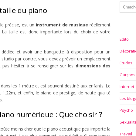
aille du piano
le précise, est un
instrument de musique
réellement
 La taille est donc importante lors du choix de votre
Edito
Décorati
dédiée et avoir une banquette à disposition pour un
it studio par contre, vous devez prévoir un emplacement
Etudes
t pas hésiter à se renseigner sur les
dimensions des
Garçons
dans les 1 mètre et est souvent destiné aux enfants. Le
Internet
t 1.22m, et enfin, le piano de prestige, de haute qualité
Les blo
s.
Psycho
iano numérique : Que choisir ?
Sexualit
oûte moins cher que le piano acoustique peu importe la
Travail
r. Aussi, il est plus compact, ce qui fait qu’il conviendra