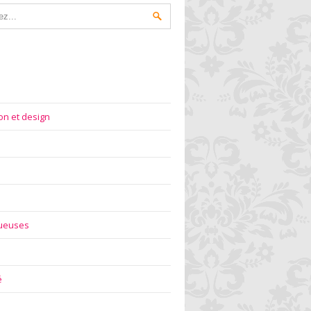
on et design
gueuses
é