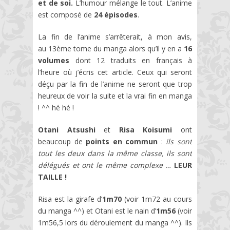
et de soi.
L’humour mélange le tout. L’anime
est composé de
24 épisodes
.
La fin de l’anime s’arrêterait, à mon avis,
au 13ème tome du manga alors qu’il y en a
16
volumes
dont 12 traduits en français à
l’heure où j’écris cet article. Ceux qui seront
déçu par la fin de l’anime ne seront que trop
heureux de voir la suite et la vrai fin en manga
! ^^ hé hé !
Otani Atsushi
et
Risa Koisumi
ont
beaucoup de
points en commun
:
ils sont
tout les deux dans la même classe, ils sont
délégués et ont le même complexe …
LEUR
TAILLE !
Risa est la girafe d’
1m70
(voir 1m72 au cours
du manga ^^) et Otani est le nain d’
1m56
(voir
1m56,5 lors du déroulement du manga ^^). Ils