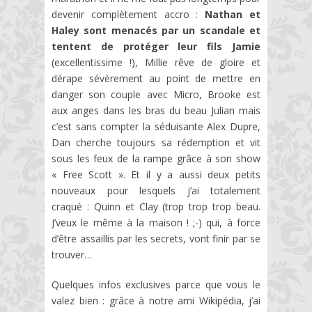
devenir complètement accro :
Nathan et
Haley sont menacés par un scandale et
tentent de protéger leur fils Jamie
(excellentissime !), Millie rêve de gloire et
dérape sévèrement au point de mettre en
danger son couple avec Micro, Brooke est
aux anges dans les bras du beau Julian mais
c’est sans compter la séduisante Alex Dupre,
Dan cherche toujours sa rédemption et vit
sous les feux de la rampe grâce à son show
« Free Scott ». Et il y a aussi deux petits
nouveaux pour lesquels j’ai totalement
craqué : Quinn et Clay (trop trop trop beau.
J’veux le même à la maison ! ;-) qui, à force
d’être assaillis par les secrets, vont finir par se
trouver…
Quelques infos exclusives parce que vous le
valez bien : grâce à notre ami Wikipédia, j’ai