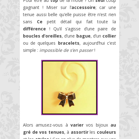
Pour être au
top
de la mode ? Un
seul
coup
gagnant ! Miser sur l’
accessoire
; car une
tenue aussi belle qu’elle puisse être n’est rien
sans
Ce
petit détail qui fait toute la
différence
! Qu’il s’agisse d’une paire de
boucles d’oreilles
, d’une
bague
, d’un
collier
ou de quelques
bracelets
, aujourd’hui c’est
simple :
impossible de s’en passer
!
Alors amusez-vous à
varier
vos bijoux
au
gré de vos tenues
, à
assortir
les
couleurs