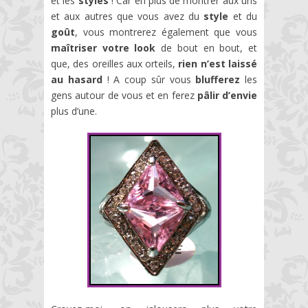
et les
styles
! Car en plus de montrer aux uns
et aux autres que vous avez du
style
et du
goût
, vous montrerez également que vous
maîtriser votre look
de bout en bout, et
que, des oreilles aux orteils,
rien n’est laissé
au hasard
! A coup sûr vous
blufferez
les
gens autour de vous et en ferez
pâlir d’envie
plus d’une.