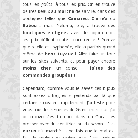
tous les goûts, à tous les prix. On en trouve
de très beaux au
marché
de sa ville, dans des
boutiques telles que
Camaïeu
,
Claire’s
ou
Babou
.. mais Neluma, elle, a trouvé des
boutiques en lignes
avec des bijoux dont
les prix défient toute concurrence ! Preuve
que si elle est syphonée, elle a parfois quand
même de
bons tuyaux
! Aller faire un tour
sur les sites suivants, et pour payer encore
moins cher
, un conseil :
faîtes des
commandes groupées
!
Cependant, comme vous le savez ces bijoux
sont assez « fragiles », j’entends par là que
certains s’oxydent rapidement. J’ai testé pour
vous tous les remèdes de Grand-mère que j’ai
pu trouver (les tremper dans du Coca, les
brosser avec du dentifrice ou du savon …) et
aucun
n’a marché ! Une fois que le mal est
fait, la couleur ne revient pas. Aussi, mieux