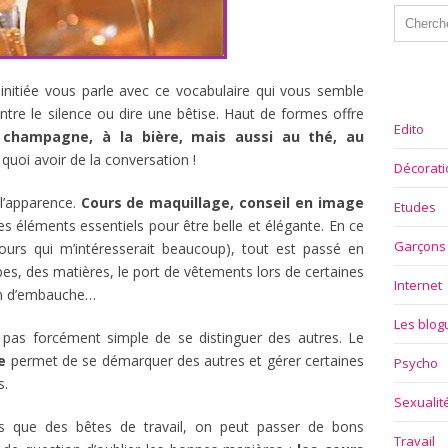
 initiée vous parle avec ce vocabulaire qui vous semble
entre le silence ou dire une bêtise. Haut de formes offre
Edito
u champagne, à la bière, mais aussi au thé, au
e quoi avoir de la conversation !
Décorati
l’apparence.
Cours de maquillage, conseil en image
Etudes
s éléments essentiels pour être belle et élégante. En ce
Garçons
ours qui m’intéresserait beaucoup), tout est passé en
pes, des matières, le port de vêtements lors de certaines
Internet
ien d’embauche…
Les blo
st pas forcément simple de se distinguer des autres. Le
e
permet de se démarquer des autres et gérer certaines
Psycho
s.
Sexualit
 que des bêtes de travail, on peut passer de bons
Travail