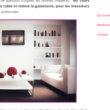
 de question d’oublier les bonnes manières :
les cours
re à table et même la galanterie, pour les messieurs
t protocoles.
Qui som
Mentions
Contact