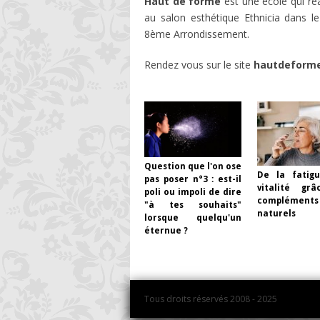
Haut de forme
est une école qui ré
au salon esthétique Ethnicia dans l
8ème Arrondissement.
Rendez vous sur le site
hautdeforme
Question que l'on ose
De la fatig
pas poser n°3 : est-il
vitalité gr
poli ou impoli de dire
compléments
"à tes souhaits"
naturels
lorsque quelqu'un
éternue ?
Tous droits réservés 2008 - 2025