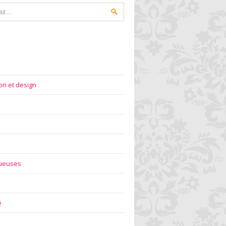
on et design
gueuses
é