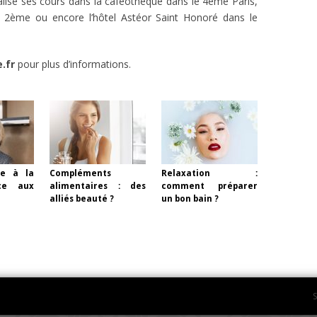
alise ses cours dans la caféothèque dans le 4ème Paris,
e 2ème ou encore l’hôtel Astéor Saint Honoré dans le
.fr
pour plus d’informations.
ue à la
Compléments
Relaxation :
âce aux
alimentaires : des
comment préparer
alliés beauté ?
un bon bain ?
S