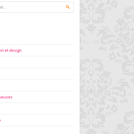
on et design
gueuses
é