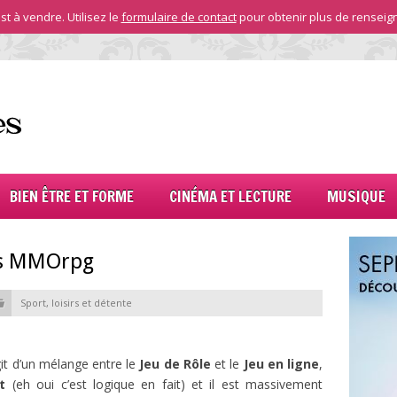
st à vendre. Utilisez le
formulaire de contact
pour obtenir plus de renseig
BIEN ÊTRE ET FORME
CINÉMA ET LECTURE
MUSIQUE
Les MMOrpg
Sport, loisirs et détente
agit d’un mélange entre le
Jeu de Rôle
et le
Jeu en ligne
,
t
(eh oui c’est logique en fait) et il est massivement