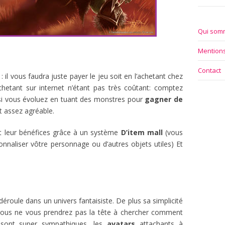
Qui som
Mentions
Contact
 il vous faudra juste payer le jeu soit en l’achetant chez
achetant sur internet n’étant pas très coûtant: comptez
ssi vous évoluez en tuant des monstres pour
gagner de
t assez agréable.
nt leur bénéfices grâce à un système
D’item mall
(vous
nnaliser vôtre personnage ou d’autres objets utiles) Et
éroule dans un univers fantaisiste. De plus sa simplicité
 vous ne vous prendrez pas la tête à chercher comment
 sont super sympathiques, les
avatars
attachants à