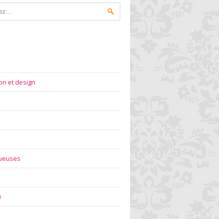
on et design
gueuses
é