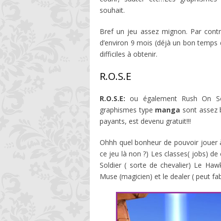
souhait.
Bref un jeu assez mignon. Par contr
d’environ 9 mois (déjà un bon temps 
difficiles à obtenir.
R.O.S.E
R.O.S.E:
ou également Rush On Sev
graphismes type
manga
sont assez b
payants, est devenu gratuit!!!
Ohhh quel bonheur de pouvoir jouer à 
ce jeu là non ?) Les classes( jobs) de 
Soldier ( sorte de chevalier) Le Ha
Muse (magicien) et le dealer ( peut fa