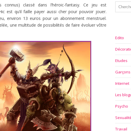
 connus) classé dans l’héroic-fantasy. Ce jeu est
ic est qu’il faille payer aussi cher pour pouvoir jouer.
jeu, environ 13 euros pour un abonnement menstruel.
elée, une multitude de possibilités de faire évoluer vôtre
Edito
Décorati
Etudes
Garçons
Internet
Les blo
Psycho
Sexualit
Travail