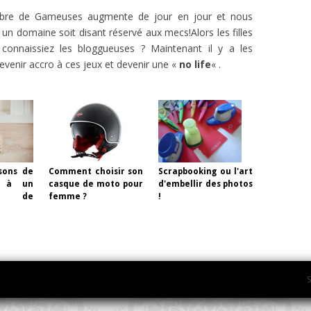
bre de Gameuses augmente de jour en jour et nous
 domaine soit disant réservé aux mecs!Alors les filles
 connaissiez les bloggueuses ? Maintenant il y a les
venir accro à ces jeux et devenir une «
no life
« .
sons de
Comment choisir son
Scrapbooking ou l'art
l à un
casque de moto pour
d'embellir des photos
he de
femme ?
!
S